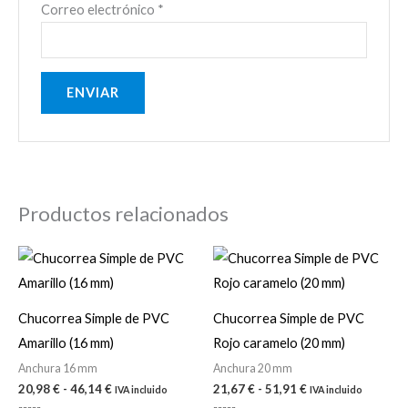
Correo electrónico
*
Productos relacionados
Rango
Rango
de
de
precios:
precios:
desde
desde
20,98 €
21,67 €
Chucorrea Simple de PVC
Chucorrea Simple de PVC
hasta
hasta
Amarillo (16 mm)
Rojo caramelo (20 mm)
46,14 €
51,91 €
Anchura 16 mm
Anchura 20 mm
20,98
€
-
46,14
€
21,67
€
-
51,91
€
IVA incluido
IVA incluido