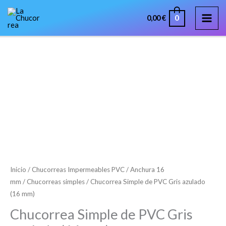
Ir
MAI
0
0,00
€
al
ME
contenido
Chucorrea
Rango
Simple
de
de
PVC
precios:
Gris
desde
azulado
20,98 €
(16
mm)
Inicio
/
Chucorreas Impermeables PVC
/
Anchura 16
hasta
mm
/
Chucorreas simples
/ Chucorrea Simple de PVC Gris azulado
cantidad
(16 mm)
46,14 €
Chucorrea Simple de PVC Gris