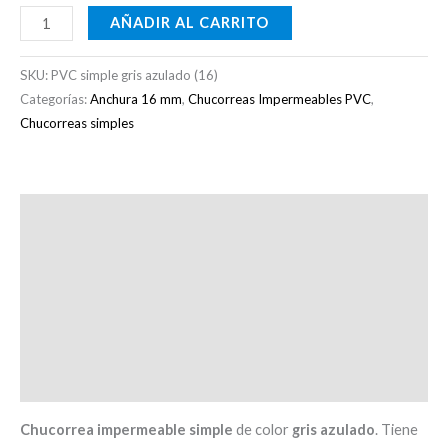
AÑADIR AL CARRITO
SKU:
PVC simple gris azulado (16)
Categorías:
Anchura 16 mm
,
Chucorreas Impermeables PVC
,
Chucorreas simples
Descripción
Información adicional
Recomendaciones
Otras consideraciones
Valoraciones (0)
Chucorrea
impermeable
simple
de color
gris azulado
. Tiene