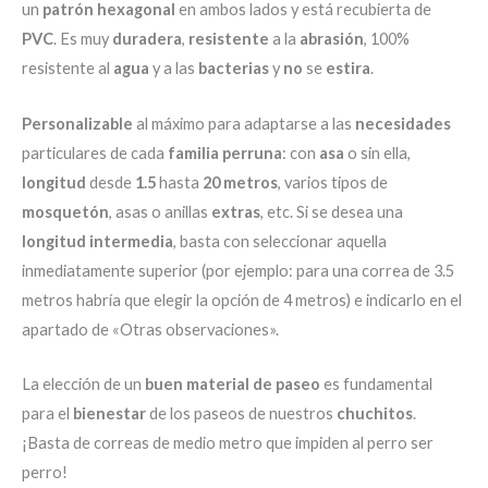
un
patrón hexagonal
en ambos lados y está recubierta de
PVC
. Es muy
duradera
,
resistente
a la
abrasión
, 100%
resistente al
agua
y a las
bacterias
y
no
se
estira
.
Personalizable
al máximo para adaptarse a las
necesidades
particulares de cada
familia perruna
: con
asa
o sin ella,
longitud
desde
1.5
hasta
20 metros
, varios tipos de
mosquetón
, asas o anillas
extras
, etc. Si se desea una
longitud intermedia
, basta con seleccionar aquella
inmediatamente superior (por ejemplo: para una correa de 3.5
metros habría que elegir la opción de 4 metros) e indicarlo en el
apartado de «Otras observaciones».
La elección de un
buen material de paseo
es fundamental
para el
bienestar
de los paseos de nuestros
chuchitos
.
¡Basta de correas de medio metro que impiden al perro ser
perro!