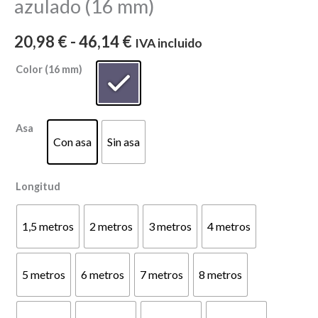
azulado (16 mm)
20,98
€
-
46,14
€
IVA incluido
Color (16 mm)
Asa
Con asa
Sin asa
Longitud
1,5 metros
2 metros
3 metros
4 metros
5 metros
6 metros
7 metros
8 metros