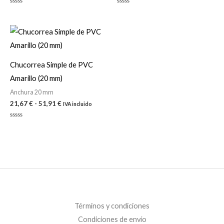
Valorado
Valorado
con
con
0
0
de
de
Rango
5
5
de
precios:
desde
21,67 €
Chucorrea Simple de PVC
hasta
Amarillo (20 mm)
51,91 €
Anchura 20 mm
21,67
€
-
51,91
€
IVA incluido
Valorado
con
0
de
5
Términos y condiciones
Condiciones de envío