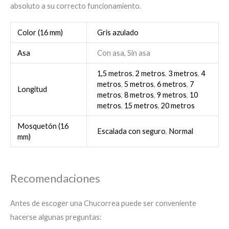
absoluto a su correcto funcionamiento.
Color (16 mm)
Gris azulado
Asa
Con asa, Sin asa
1,5 metros
,
2 metros
,
3 metros
,
4
metros
,
5 metros
,
6 metros
,
7
Longitud
metros
,
8 metros
,
9 metros
,
10
metros
,
15 metros
,
20 metros
Mosquetón (16
Escalada con seguro
,
Normal
mm)
Recomendaciones
Antes de escoger una Chucorrea puede ser conveniente
hacerse algunas preguntas: