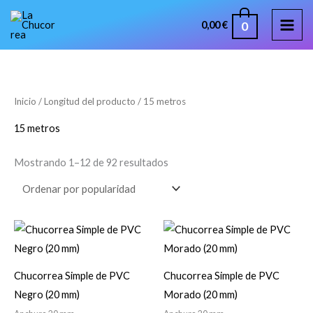
Ir
MAI
0
0,00
€
al
ME
contenido
Ordenado
Inicio
/ Longitud del producto / 15 metros
por
popularidad
15 metros
Mostrando 1–12 de 92 resultados
Rango
Rango
de
de
precios:
precios:
desde
desde
21,67 €
21,67 €
Chucorrea Simple de PVC
Chucorrea Simple de PVC
hasta
hasta
Negro (20 mm)
Morado (20 mm)
51,91 €
51,91 €