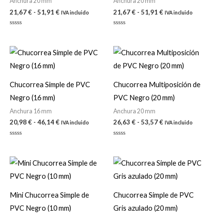
Anchura 20 mm
Anchura 20 mm
21,67
€
-
51,91
€
21,67
€
-
51,91
€
IVA incluido
IVA incluido
Valorado
Valorado
con
con
0
0
de
de
Rango
Rango
5
5
de
de
precios:
precios:
desde
desde
20,98 €
26,63 €
Chucorrea Simple de PVC
Chucorrea Multiposición de
hasta
hasta
Negro (16 mm)
PVC Negro (20 mm)
46,14 €
53,57 €
Anchura 16 mm
Anchura 20 mm
20,98
€
-
46,14
€
26,63
€
-
53,57
€
IVA incluido
IVA incluido
Valorado
Valorado
con
con
0
0
de
de
Rango
Rango
5
5
de
de
precios:
precios:
desde
desde
20,98 €
21,67 €
Mini Chucorrea Simple de
Chucorrea Simple de PVC
hasta
hasta
PVC Negro (10 mm)
Gris azulado (20 mm)
46,14 €
51,91 €