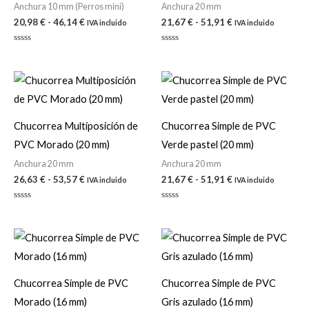
Anchura 10 mm (Perros mini)
Anchura 20 mm
20,98
€
-
46,14
€
21,67
€
-
51,91
€
IVA incluido
IVA incluido
Valorado
Valorado
con
con
0
0
de
de
Rango
Rango
5
5
de
de
precios:
precios:
desde
desde
26,63 €
21,67 €
Chucorrea Multiposición de
Chucorrea Simple de PVC
hasta
hasta
PVC Morado (20 mm)
Verde pastel (20 mm)
53,57 €
51,91 €
Anchura 20 mm
Anchura 20 mm
26,63
€
-
53,57
€
21,67
€
-
51,91
€
IVA incluido
IVA incluido
Valorado
Valorado
con
con
0
0
de
de
Rango
Rango
5
5
de
de
precios:
precios:
desde
desde
20,98 €
20,98 €
Chucorrea Simple de PVC
Chucorrea Simple de PVC
hasta
hasta
Morado (16 mm)
Gris azulado (16 mm)
46,14 €
46,14 €