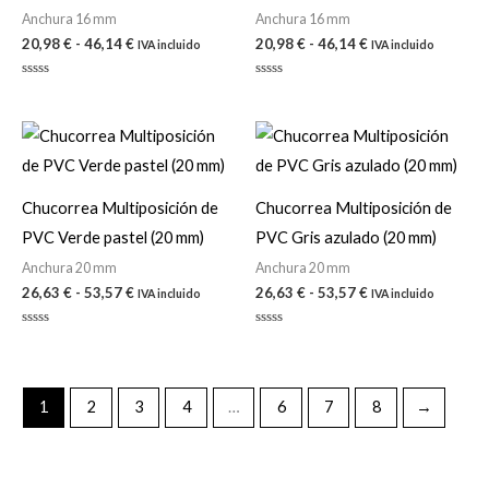
Anchura 16 mm
Anchura 16 mm
20,98
€
-
46,14
€
20,98
€
-
46,14
€
IVA incluido
IVA incluido
Valorado
Valorado
con
con
0
0
de
de
Rango
Rango
5
5
de
de
precios:
precios:
desde
desde
26,63 €
26,63 €
Chucorrea Multiposición de
Chucorrea Multiposición de
hasta
hasta
PVC Verde pastel (20 mm)
PVC Gris azulado (20 mm)
53,57 €
53,57 €
Anchura 20 mm
Anchura 20 mm
26,63
€
-
53,57
€
26,63
€
-
53,57
€
IVA incluido
IVA incluido
Valorado
Valorado
con
con
0
0
de
de
5
5
1
2
3
4
…
6
7
8
→