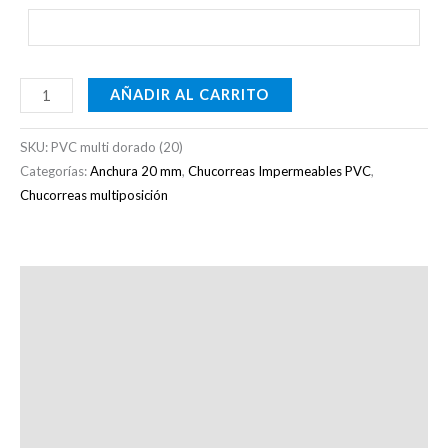
AÑADIR AL CARRITO
SKU:
PVC multi dorado (20)
Categorías:
Anchura 20 mm
,
Chucorreas Impermeables PVC
,
Chucorreas multiposición
Descripción
Información adicional
Recomendaciones
Otras consideraciones