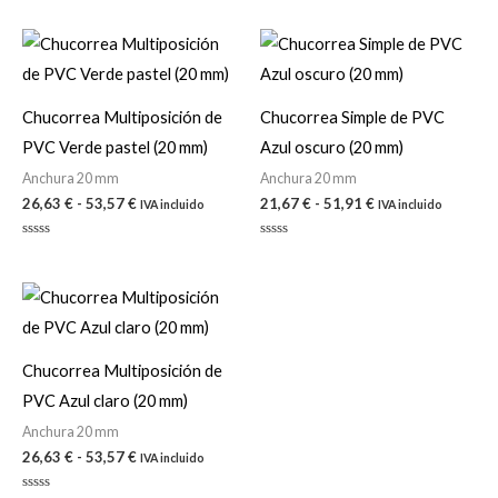
Rango
Rango
de
de
precios:
precios:
desde
desde
26,63 €
21,67 €
Chucorrea Multiposición de
Chucorrea Simple de PVC
hasta
hasta
PVC Verde pastel (20 mm)
Azul oscuro (20 mm)
53,57 €
51,91 €
Anchura 20 mm
Anchura 20 mm
26,63
€
-
53,57
€
21,67
€
-
51,91
€
IVA incluido
IVA incluido
Valorado
Valorado
con
con
0
0
de
de
Rango
5
5
de
precios:
desde
26,63 €
Chucorrea Multiposición de
hasta
PVC Azul claro (20 mm)
53,57 €
Anchura 20 mm
26,63
€
-
53,57
€
IVA incluido