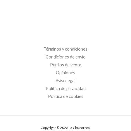
Valorado
con
0
de
5
Términos y condiciones
Condiciones de envío
Puntos de venta
Opiniones
Aviso legal
Política de privacidad
Política de cookies
Copyright © 2026 La Chucorrea.