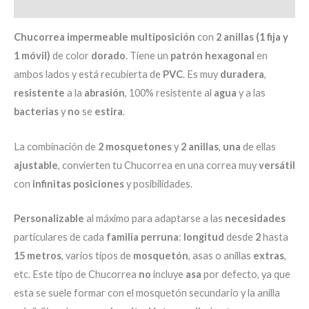
Valoraciones (0)
Chucorrea
impermeable
multiposición
con
2 anillas (1 fija y
1 móvil)
de color
dorado
. Tiene un
patrón hexagonal
en
ambos lados y está recubierta de
PVC
. Es muy
duradera
,
resistente
a la
abrasión
, 100% resistente al
agua
y a las
bacterias
y
no
se
estira
.
La combinación de
2 mosquetones
y
2 anillas
,
una
de ellas
ajustable
, convierten tu Chucorrea en una correa muy
versátil
con
infinitas
posiciones
y posibilidades.
Personalizable
al máximo para adaptarse a las
necesidades
particulares de cada
familia perruna
:
longitud
desde
2
hasta
15 metros
, varios tipos de
mosquetón
, asas o anillas
extras
,
etc. Este tipo de Chucorrea
no
incluye
asa
por defecto, ya que
esta se suele formar con el mosquetón secundario y la anilla