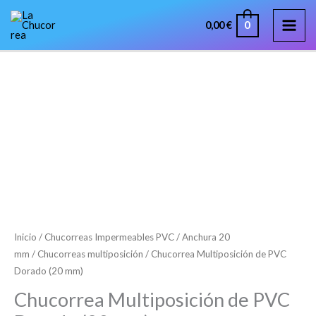
Ir
MAI
0
0,00
€
al
ME
contenido
Chucorrea
Rango
Multiposición
de
de
PVC
precios:
Dorado
desde
(20
26,63 €
mm)
cantidad
Inicio
/
Chucorreas Impermeables PVC
/
Anchura 20
hasta
mm
/
Chucorreas multiposición
/ Chucorrea Multiposición de PVC
Dorado (20 mm)
53,57 €
Chucorrea Multiposición de PVC