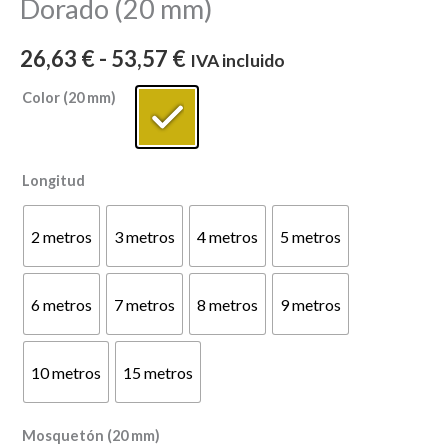
Dorado (20 mm)
26,63
€
-
53,57
€
IVA incluido
Color (20 mm)
Longitud
2 metros
3 metros
4 metros
5 metros
6 metros
7 metros
8 metros
9 metros
10 metros
15 metros
Mosquetón (20 mm)