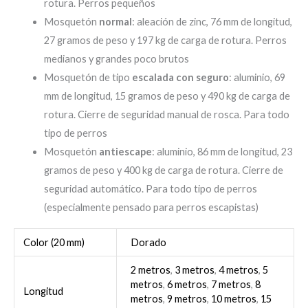
rotura. Perros pequeños
Mosquetón
normal
: aleación de zinc, 76 mm de longitud,
27 gramos de peso y 197 kg de carga de rotura. Perros
medianos y grandes poco brutos
Mosquetón de tipo
escalada con seguro
: aluminio, 69
mm de longitud, 15 gramos de peso y 490 kg de carga de
rotura. Cierre de seguridad manual de rosca. Para todo
tipo de perros
Mosquetón
antiescape
: aluminio, 86 mm de longitud, 23
gramos de peso y 400 kg de carga de rotura. Cierre de
seguridad automático. Para todo tipo de perros
(especialmente pensado para perros escapistas)
Color (20 mm)
Dorado
2 metros
,
3 metros
,
4 metros
,
5
metros
,
6 metros
,
7 metros
,
8
Longitud
metros
,
9 metros
,
10 metros
,
15