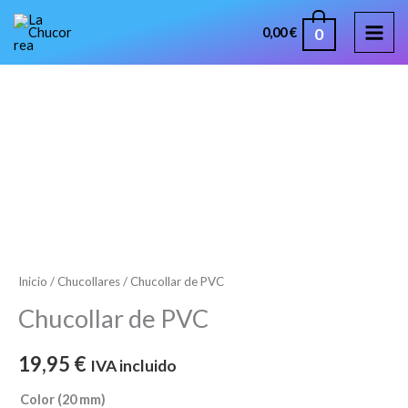
Ir
MAI
0
0,00
€
al
ME
contenido
Chucollar
de
PVC
cantidad
Inicio
/
Chucollares
/ Chucollar de PVC
Chucollar de PVC
19,95
€
IVA incluido
Color (20 mm)