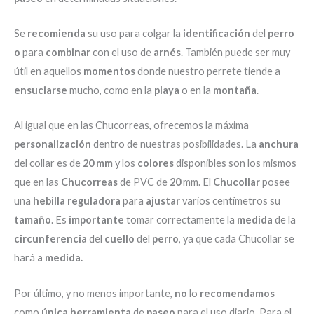
Se
recomienda
su uso para colgar la
identificación
del
perro
o
para
combinar
con el uso de
arnés
. También puede ser muy
útil en aquellos
momentos
donde nuestro perrete tiende a
ensuciarse
mucho, como en la
playa
o en la
montaña
.
Al igual que en las Chucorreas, ofrecemos la máxima
personalización
dentro de nuestras posibilidades. La
anchura
del collar es de
20
mm
y los
colores
disponibles son los mismos
que en las
Chucorreas
de PVC de
20
mm. El
Chucollar
posee
una
hebilla
reguladora
para
ajustar
varios centímetros su
tamaño
. Es
importante
tomar correctamente la
medida
de la
circunferencia
del
cuello
del
perro
, ya que cada Chucollar se
hará
a medida.
Por último, y no menos importante,
no
lo
recomendamos
como
única
herramienta
de
paseo
para el uso diario. Para el