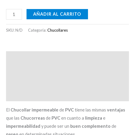
AÑADIR AL CARRITO
SKU:
N/D
Categoría:
Chucollares
Descripción
Información adicional
Otras consideraciones
Valoraciones (0)
El
Chucollar
impermeable
de
PVC
tiene las mismas
ventajas
que las
Chucorreas
de
PVC
en cuanto a
limpieza
e
impermeabilidad
y puede ser un
buen
complemento
de
paseo
en determinadas situaciones.