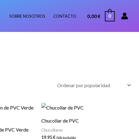
0,00
€
0
SOBRE NOSOTROS
CONTACTO
Chucollar de PVC
 de PVC Verde
Chucollares
19,95
€
IVA incluido