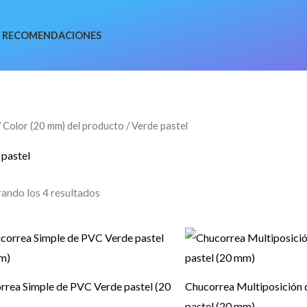
RECOMENDACIONES
Ordenado
 Color (20 mm) del producto / Verde pastel
por
popularidad
 pastel
ando los 4 resultados
Rango
Rango
de
de
precios:
precios:
desde
desde
21,67 €
26,63 €
rrea Simple de PVC Verde pastel (20
Chucorrea Multiposición
hasta
hasta
pastel (20 mm)
51,91 €
53,57 €