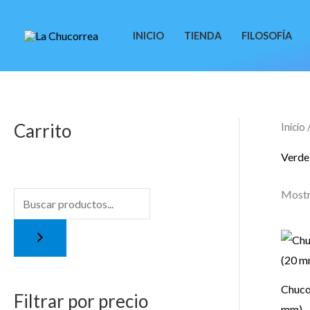
Ir
al
INICIO
TIENDA
FILOSOFÍA
contenido
Carrito
Inicio
/
P
P
r
r
Verde
e
e
Mostr
c
c
i
i
o
o
m
m
Chuco
í
á
Filtrar por precio
mm)