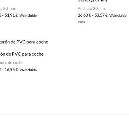
ra 20 mm
Anchura 20 mm
€
-
51,91
€
26,63
€
-
53,57
€
IVA incluido
IVA incluido
do
Valorado
con
0
de
Rango
5
de
precios:
rón de PVC para coche
desde
12,95 €
ones de coche
hasta
€
-
16,95
€
IVA incluido
16,95 €
do