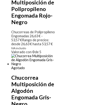
Multiposición de
Polipropileno
Engomada Rojo-
Negro
Chucorreas de Polipropileno
Engomadas
26,63
€
-
53,57
€
Rango de precios:
desde 26,63 € hasta 53,57 €
IVA incluido
Valorado con
0
de 5
Agotado
Chucorrea
Multiposición de
Algodón
Engomada Gris-
Negro