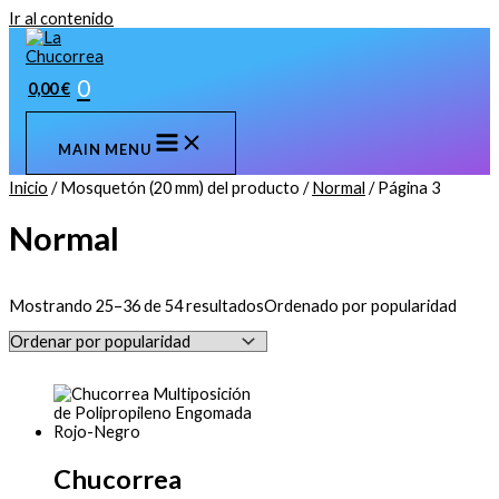
Ir al contenido
0
0,00
€
MAIN MENU
Inicio
/ Mosquetón (20 mm) del producto /
Normal
/ Página 3
Normal
Mostrando 25–36 de 54 resultados
Ordenado por popularidad
Chucorrea