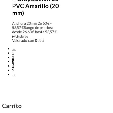
PVC Amarillo (20
mm)
Anchura 20 mm
26,63
€
-
53,57
€
Rango de precios:
desde 26,63 € hasta 53,57 €
IVA incluido
Valorado con
0
de 5
←
1
2
3
4
5
→
Carrito