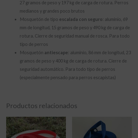
27 gramos de peso y 197 kg de carga de rotura. Perros
medianos y grandes poco brutos
Mosquetón de tipo
escalada con seguro
: aluminio, 69
mm de longitud, 15 gramos de peso y 490 kg de carga de
rotura. Cierre de seguridad manual de rosca. Para todo
tipo de perros
Mosquetón
antiescape
: aluminio, 86 mm de longitud, 23
gramos de peso y 400 kg de carga de rotura. Cierre de
seguridad automático. Para todo tipo de perros
(especialmente pensado para perros escapistas)
Productos relacionados
Rango
Rango
de
de
precios:
precios:
desde
desde