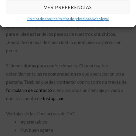
una correa de 3.5 metros habría que elegir la opción de 4
VER PREFERENCIAS
metros) e indicarlo en el apartado de «Otras observaciones».
Política de cookies
Política de privacidad
Aviso legal
La elección de un
buen material de paseo
es fundamental
para el
bienestar
de los paseos de nuestros
chuchitos
.
¡Basta de correas de medio metro que impiden al perro ser
perro!
Si tienes
dudas
para confeccionar tu Chucorrea, lee
detenidamente las
recomendaciones
que aparecen en otra
pestaña. También puedes contactar con nosotros a través del
formulario de contacto
o enviándonos un mensaje privado a
nuestra cuenta de
Instagram
.
Ventajas de las Chucorreas de PVC
Impermeables
Muy buen agarre