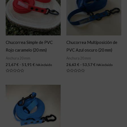
21,67 €
26,63 €
hasta
hasta
51,91 €
53,57 €
Chucorrea Simple de PVC
Chucorrea Multiposición de
Rojo caramelo (20 mm)
PVC Azul oscuro (20 mm)
Anchura 20 mm
Anchura 20 mm
21,67
€
-
51,91
€
26,63
€
-
53,57
€
IVA incluido
IVA incluido
Valorado
Valorado
con
con
0
0
de
de
Rango
5
5
de
precios:
desde
26,63 €
hasta
53,57 €