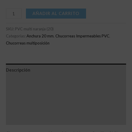
AÑADIR AL CARRITO
SKU:
PVC multi naranja (20)
Categorías:
Anchura 20 mm
,
Chucorreas Impermeables PVC
,
Chucorreas multiposición
Descripción
Información adicional
Recomendaciones
Otras consideraciones
Valoraciones (0)