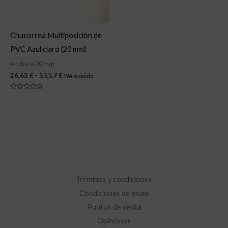
Chucorrea Multiposición de
PVC Azul claro (20 mm)
Anchura 20 mm
26,63
€
-
53,57
€
IVA incluido
Valorado
con
0
de
5
Términos y condiciones
Condiciones de envío
Puntos de venta
Opiniones