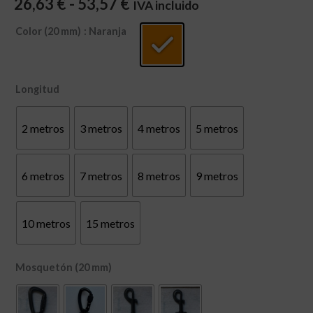
26,63
€
-
53,57
€
IVA incluido
Color (20 mm)
: Naranja
Longitud
2 metros
3 metros
4 metros
5 metros
6 metros
7 metros
8 metros
9 metros
10 metros
15 metros
Mosquetón (20 mm)