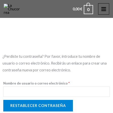
Ir
MAI
0
0,00
€
al
ME
Mi cuenta
contenido
Obligatorio
¿Perdiste tu contraseña? Por favor, introduce tu nombre de
usuario o correo electrónico. Recibirás un enlace para crear una
contraseña nueva por correo electrónico.
Nombre de usuario o correo electrónico
*
RESTABLECER CONTRASEÑA